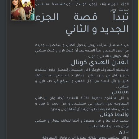
الجزء الاول,سرقت زوجي موسم الاول,مشاهدة مسلسل
سرقت زوجي
تبدأ قصة الجزء
الجديد و الثاني
من مسلسل سرقت زوجي بدخول أبطال و شخصيات جديدة
في الجزء الجديد و تبدأ القصة بعد أن كبرت باري و كبرت ميشتي
أولاد كونال و نانديني و مولي ،
الفنان الهندي كونال
جايسينغ المعروف بأومكارا في مسلسل للعشق جنون سيقوم
بدور روهان في الجزء الثاني ، روهان شاب مغني و يحب عمله
كثيرا و يأتي للهند من أجل العمل و سيقع في حب باري و
ميشتي ،
ميشتي
و التي ستقوم بدورها الفنانة الهندية تيجاسواي براكاش
المعروفة بدور راجيني في مسلسل و من الحب ما قتل و
ميشتي فتاة لطيفة جدا و قوية مثل أمها مولي و تكره
والدها كونال
بسبب تركه لها و هي صغيرة و أيضا لخيانته لمولي و ميشتي
تؤمن بالحب و لديها خطيب ،
باري
و التي ستلعب دورها الفنانة الهندية أنيري فاجاني المعروفة