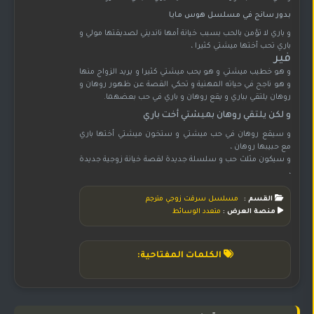
بدور سانج في مسلسل هوس مايا
و باري لا تؤمن بالحب بسبب خيانة أمها نانديني لصديقتها مولي و
باري تحب أختها ميشتي كثيرا ،
فير
و هو خطيب ميشتي و هو يحب ميشتي كثيرا و يريد الزواج منها
و هو ناجح في حياته المهنية و تحكي القصة عن ظهور روهان و
روهان يلتقي بباري و يقع روهان و باري في حب بعضهما.
و لكن يلتقي روهان بميشتي أخت باري
و سيقع روهان في حب ميشتي و ستخون ميشتي أختها باري
مع حبيبها روهان ،
و سيكون مثلث حب و سلسلة جديدة لقصة خيانة زوجية جديدة
،
القسم :
مسلسل سرقت زوجي مترجم
منصة العرض :
متعدد الوسائط
الكلمات المفتاحية: