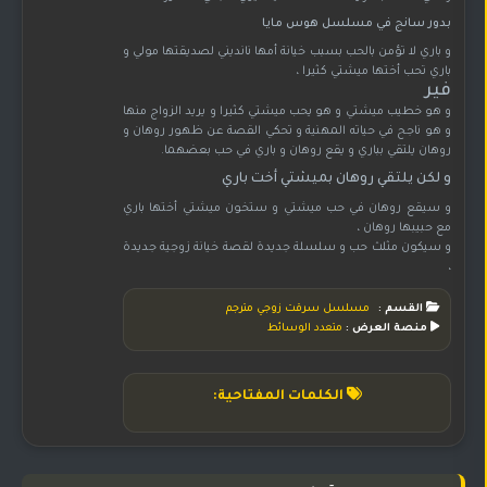
بدور سانج في مسلسل هوس مايا
و باري لا تؤمن بالحب بسبب خيانة أمها نانديني لصديقتها مولي و
باري تحب أختها ميشتي كثيرا ،
فير
و هو خطيب ميشتي و هو يحب ميشتي كثيرا و يريد الزواج منها
و هو ناجح في حياته المهنية و تحكي القصة عن ظهور روهان و
روهان يلتقي بباري و يقع روهان و باري في حب بعضهما.
و لكن يلتقي روهان بميشتي أخت باري
و سيقع روهان في حب ميشتي و ستخون ميشتي أختها باري
مع حبيبها روهان ،
و سيكون مثلث حب و سلسلة جديدة لقصة خيانة زوجية جديدة
،
القسم :
مسلسل سرقت زوجي مترجم
منصة العرض :
متعدد الوسائط
الكلمات المفتاحية: