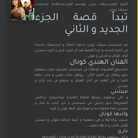
الجزء الاول,سرقت زوجي موسم الاول,مشاهدة مسلسل
سرقت زوجي
تبدأ قصة الجزء
الجديد و الثاني
من مسلسل سرقت زوجي بدخول أبطال و شخصيات جديدة
في الجزء الجديد و تبدأ القصة بعد أن كبرت باري و كبرت ميشتي
أولاد كونال و نانديني و مولي ،
الفنان الهندي كونال
جايسينغ المعروف بأومكارا في مسلسل للعشق جنون سيقوم
بدور روهان في الجزء الثاني ، روهان شاب مغني و يحب عمله
كثيرا و يأتي للهند من أجل العمل و سيقع في حب باري و
ميشتي ،
ميشتي
و التي ستقوم بدورها الفنانة الهندية تيجاسواي براكاش
المعروفة بدور راجيني في مسلسل و من الحب ما قتل و
ميشتي فتاة لطيفة جدا و قوية مثل أمها مولي و تكره
والدها كونال
بسبب تركه لها و هي صغيرة و أيضا لخيانته لمولي و ميشتي
تؤمن بالحب و لديها خطيب ،
باري
و التي ستلعب دورها الفنانة الهندية أنيري فاجاني المعروفة