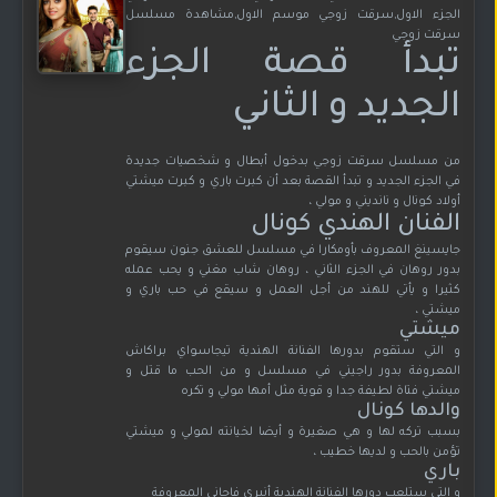
الجزء الاول,سرقت زوجي موسم الاول,مشاهدة مسلسل
سرقت زوجي
تبدأ قصة الجزء
الجديد و الثاني
من مسلسل سرقت زوجي بدخول أبطال و شخصيات جديدة
في الجزء الجديد و تبدأ القصة بعد أن كبرت باري و كبرت ميشتي
أولاد كونال و نانديني و مولي ،
الفنان الهندي كونال
جايسينغ المعروف بأومكارا في مسلسل للعشق جنون سيقوم
بدور روهان في الجزء الثاني ، روهان شاب مغني و يحب عمله
كثيرا و يأتي للهند من أجل العمل و سيقع في حب باري و
ميشتي ،
ميشتي
و التي ستقوم بدورها الفنانة الهندية تيجاسواي براكاش
المعروفة بدور راجيني في مسلسل و من الحب ما قتل و
ميشتي فتاة لطيفة جدا و قوية مثل أمها مولي و تكره
والدها كونال
بسبب تركه لها و هي صغيرة و أيضا لخيانته لمولي و ميشتي
تؤمن بالحب و لديها خطيب ،
باري
و التي ستلعب دورها الفنانة الهندية أنيري فاجاني المعروفة