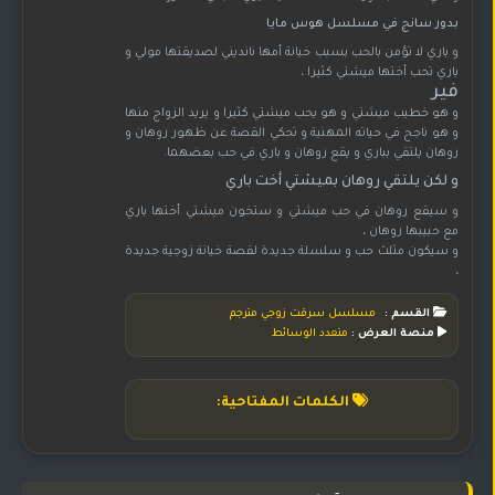
بدور سانج في مسلسل هوس مايا
و باري لا تؤمن بالحب بسبب خيانة أمها نانديني لصديقتها مولي و
باري تحب أختها ميشتي كثيرا ،
فير
و هو خطيب ميشتي و هو يحب ميشتي كثيرا و يريد الزواج منها
و هو ناجح في حياته المهنية و تحكي القصة عن ظهور روهان و
روهان يلتقي بباري و يقع روهان و باري في حب بعضهما.
و لكن يلتقي روهان بميشتي أخت باري
و سيقع روهان في حب ميشتي و ستخون ميشتي أختها باري
مع حبيبها روهان ،
و سيكون مثلث حب و سلسلة جديدة لقصة خيانة زوجية جديدة
،
القسم :
مسلسل سرقت زوجي مترجم
منصة العرض :
متعدد الوسائط
الكلمات المفتاحية: