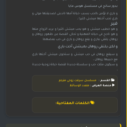
بدور سانج في مسلسل هوس مايا
و باري لا تؤمن بالحب بسبب خيانة أمها نانديني لصديقتها مولي و
باري تحب أختها ميشتي كثيرا ،
فير
و هو خطيب ميشتي و هو يحب ميشتي كثيرا و يريد الزواج منها
و هو ناجح في حياته المهنية و تحكي القصة عن ظهور روهان و
روهان يلتقي بباري و يقع روهان و باري في حب بعضهما.
و لكن يلتقي روهان بميشتي أخت باري
و سيقع روهان في حب ميشتي و ستخون ميشتي أختها باري
مع حبيبها روهان ،
و سيكون مثلث حب و سلسلة جديدة لقصة خيانة زوجية جديدة
،
القسم :
مسلسل سرقت زوجي مترجم
منصة العرض :
متعدد الوسائط
الكلمات المفتاحية: