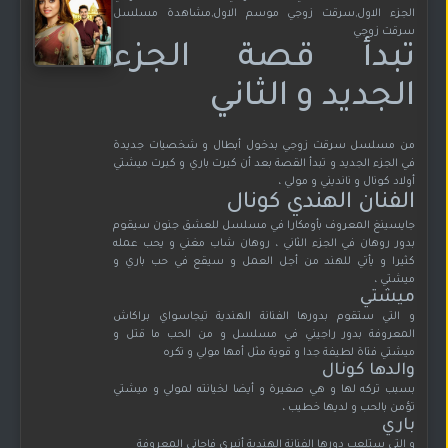
الجزء الاول,سرقت زوجي موسم الاول,مشاهدة مسلسل
سرقت زوجي
تبدأ قصة الجزء
الجديد و الثاني
من مسلسل سرقت زوجي بدخول أبطال و شخصيات جديدة
في الجزء الجديد و تبدأ القصة بعد أن كبرت باري و كبرت ميشتي
أولاد كونال و نانديني و مولي ،
الفنان الهندي كونال
جايسينغ المعروف بأومكارا في مسلسل للعشق جنون سيقوم
بدور روهان في الجزء الثاني ، روهان شاب مغني و يحب عمله
كثيرا و يأتي للهند من أجل العمل و سيقع في حب باري و
ميشتي ،
ميشتي
و التي ستقوم بدورها الفنانة الهندية تيجاسواي براكاش
المعروفة بدور راجيني في مسلسل و من الحب ما قتل و
ميشتي فتاة لطيفة جدا و قوية مثل أمها مولي و تكره
والدها كونال
بسبب تركه لها و هي صغيرة و أيضا لخيانته لمولي و ميشتي
تؤمن بالحب و لديها خطيب ،
باري
و التي ستلعب دورها الفنانة الهندية أنيري فاجاني المعروفة