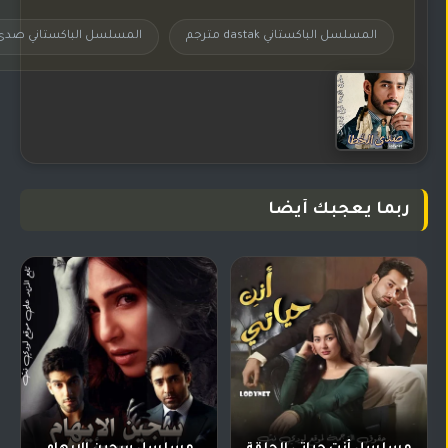
المسلسل الباكستاني dastak مترجم
المسلسل الباكستاني صدى 
ربما يعجبك أيضا