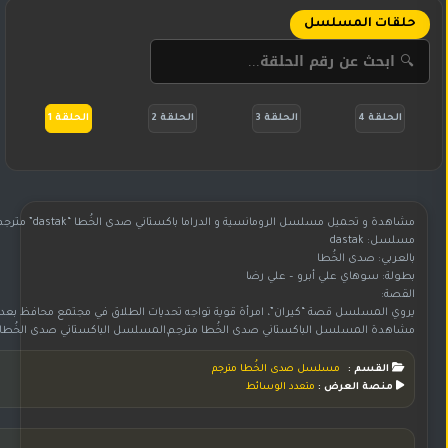
حلقات المسلسل
الحلقة 4
الحلقة 3
الحلقة 2
الحلقة 1
مشاهدة و تحميل مسلسل الرومانسية و الدراما باكستاني صدى الخُطا “dastak” مترجم بجودة HD 720p
مسلسل: dastak
بالعربي: صدى الخُطا
بطولة: سوهاي علي أبرو – علي رضا
القصة:
يروي المسلسل قصة “كيران”، امرأة قوية تواجه تحديات الطلاق في مجتمع محافظ بعد زواج
مشاهدة المسلسل الباكستاني صدى الخُطا مترجم,المسلسل الباكستاني صدى الخُطا مترجم,مسلسل باكستاني صدى الخُطا مترجم,مسلسل صدى الخُطا مترجم,مسلسل صدى الخُطا مترجم بجودة عالية HD,المسلسل صدى الخُطا مترجم,شاهد وح
القسم :
مسلسل صدى الخُطا مترجم
منصة العرض :
متعدد الوسائط