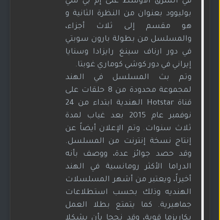
في الشرق الأوسط على إم بي سي
بوليوود بعنوان من النظرة الثانية و
هو مقسم إلى ثلاث أجزاء،
والمسلسل من بطولة بارون سوبتي
في دور ارناف سينغ رايزادا وسنايا
إيراني في دور كوشي كوماري غوبتا.
وتم بث المسلسل في الهند
لمجموعة محدودة من 8 حلقات على
قناة Hotstar الهندية ابتداء من 24
نوفمبر عام 2015 بعد غياب لمدة
ثلاث سنوات. وتم الإعلان أيضاً عن
إنتاج نسخة إنترنت من المسلسل.
وقد حصد جوائز عدة، ووصف بأنه
الدراما الأكثر رومانسية في الهند
أخيراً، ويعتبر من أشهر المسلسلات
الهنديه وذلك بحسب استطلاعات
جماهيرية. كما يتمتع بطلا العمل
بكاريزما قوية، وقد نجحا بأن يشكلا