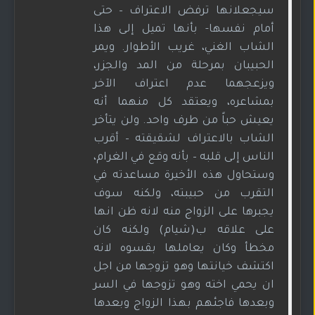
سيجعلانها ترفض الاعتراف – حتى
أمام نفسها- بأنها تميل إلى هذا
الشاب الغني، غريب الأطوار. ويمر
الحبيبان بمرحلة من المد والجزر،
ويزعجهما عدم اعتراف الآخر
بمشاعره، ويعتقد كل منهما أنه
يعيش حباً من طرف واحد. ولن يتأخر
الشاب بالاعتراف لشقيقته – أقرب
الناس إلى قلبه – بأنه وقع في الغرام،
وستحاول هذه الأخيرة مساعدته في
التقرب من حبيبته، ولكنه سوف
يجبرها على الزواج منه لانه ظن انها
على علاقه ب(شيام) ولكنه كان
مخطأ وكان يعاملها بقسوه لانه
اكتشف خيانتها وهو تزوجها من اجل
ان يحمي اخته وهو تزوجها في السر
وبعدها فاجئهم بهذا الزواج وبعدها