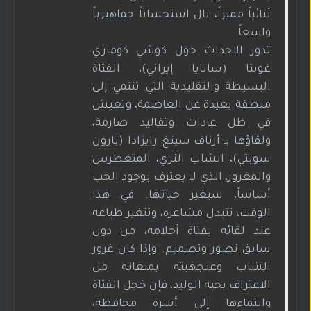
ثنائياً مميزاً، نال استحساناً جماهيرياً
واسعاً
تدور الاحداث حول كوشي كوماري
غوبتا (سانايا إيراني)، الفتاة
البسيطة والتقليدية التي تنتمي إلى
منطقة بعيدة عن العاصمة، وتعيش
في ظل عادات وتقاليد صارمة،
ولقاؤها بـ أرناف سينغ رايزادا (بارون
سوبتي)، الشاب الثري، المتغطرس
والمغرور، الذي لا يعترف بوجود الحب
أساساً، سيغير حياتها. في هذا
الوقت، تتبدل مشاعره، وتتغير طباعه
عند لقائه بفتاة أحلامه، من دون
سابق تصور وتصميم. وإذا كان غرور
الشاب وعنجهيته يمنعانه من
الاعتراف بحبه الوليد، فإن خجل الفتاة
وانتماءها إلى أسرة محافظة،