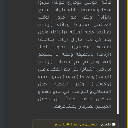
عائلة (كوشي كوماري غوبتا) تبرءوا
منها ورفضتها عائلة (ارناف سينغ
رايزادا) ولكن مع مرور الوقت
العائلتين تقبلوها وعائلة (ارناف)
تقبلتها ككنه لعائلة (رايزادا) ولكن
بعد كل هذا مازال ارناف يعاملها
بقسوه و(كوشي) تحاول اخبار
(ارناف) بالحقيقه ولكنه لا يستمع
إليها ومن ثم يتم اختطاف (ارناف)
من قبل (شيام) لكي يتم القضاء على
(ارناف ) وبعدها (ارناف ) يعترف بحبه
ل(كوشي) وتمر القصة حول
المشاكل والعواقب التي ستواجهم و
سيكون الوقت كفيلاً بأن يجعل
الحبيبين يعترفان بمشاعرهما.
القسم :
مسلسل من النظرة الثانية مترجم