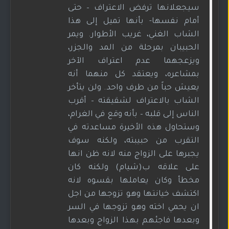
سيجعلانها ترفض الاعتراف – حتى
أمام نفسها- بأنها تميل إلى هذا
الشاب الغني، غريب الأطوار. ويمر
الحبيبان بمرحلة من المد والجزر،
ويزعجهما عدم اعتراف الآخر
بمشاعره، ويعتقد كل منهما أنه
يعيش حباً من طرف واحد. ولن يتأخر
الشاب بالاعتراف لشقيقته – أقرب
الناس إلى قلبه – بأنه وقع في الغرام،
وستحاول هذه الأخيرة مساعدته في
التقرب من حبيبته، ولكنه سوف
يجبرها على الزواج منه لانه ظن انها
على علاقه ب(شيام) ولكنه كان
مخطأ وكان يعاملها بقسوه لانه
اكتشف خيانتها وهو تزوجها من اجل
ان يحمي اخته وهو تزوجها في السر
وبعدها فاجئهم بهذا الزواج وبعدها