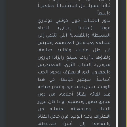
ثنائياً مميزاً، نال استحساناً جماهيرياً
واسعاً
تدور الاحداث حول كوشي كوماري
غوبتا (سانايا إيراني)، الفتاة
البسيطة والتقليدية التي تنتمي إلى
منطقة بعيدة عن العاصمة، وتعيش
في ظل عادات وتقاليد صارمة،
ولقاؤها بـ أرناف سينغ رايزادا (بارون
سوبتي)، الشاب الثري، المتغطرس
والمغرور، الذي لا يعترف بوجود الحب
أساساً، سيغير حياتها. في هذا
الوقت، تتبدل مشاعره، وتتغير طباعه
عند لقائه بفتاة أحلامه، من دون
سابق تصور وتصميم. وإذا كان غرور
الشاب وعنجهيته يمنعانه من
الاعتراف بحبه الوليد، فإن خجل الفتاة
وانتماءها إلى أسرة محافظة،