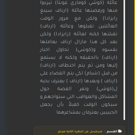
عائلة (كوشي كوماري غوبتا) تبرءوا
منها ورفضتها عائلة (ارناف سينغ
رايزادا) ولكن مع مرور الوقت
العائلتين تقبلوها وعائلة (ارناف)
تقبلتها ككنه لعائلة (رايزادا) ولكن
بعد كل هذا مازال ارناف يعاملها
بقسوه و(كوشي) تحاول اخبار
(ارناف) بالحقيقه ولكنه لا يستمع
إليها ومن ثم يتم اختطاف (ارناف)
من قبل (شيام) لكي يتم القضاء على
(ارناف ) وبعدها (ارناف ) يعترف بحبه
ل(كوشي) وتمر القصة حول
المشاكل والعواقب التي ستواجهم و
سيكون الوقت كفيلاً بأن يجعل
الحبيبين يعترفان بمشاعرهما.
القسم :
مسلسل من النظرة الثانية مترجم