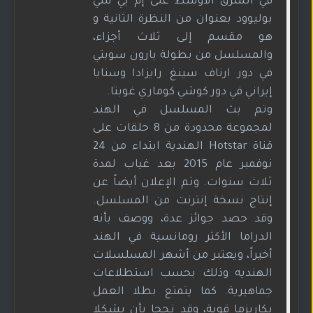
في الشرق الأوسط على إم بي سي
بوليوود بعنوان من النظرة الثانية و
هو مقسم إلى ثلاث أجزاء،
والمسلسل من بطولة بارون سوبتي
في دور ارناف سينغ رايزادا وسنايا
إيراني في دور كوشي كوماري غوبتا.
وتم بث المسلسل في الهند
لمجموعة محدودة من 8 حلقات على
قناة Hotstar الهندية ابتداء من 24
نوفمبر عام 2015 بعد غياب لمدة
ثلاث سنوات. وتم الإعلان أيضاً عن
إنتاج نسخة إنترنت من المسلسل.
وقد حصد جوائز عدة، ووصف بأنه
الدراما الأكثر رومانسية في الهند
أخيراً، ويعتبر من أشهر المسلسلات
الهنديه وذلك بحسب استطلاعات
جماهيرية. كما يتمتع بطلا العمل
بكاريزما قوية، وقد نجحا بأن يشكلا