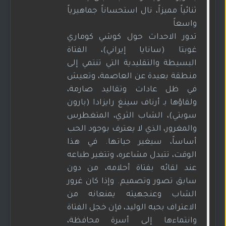
ثنائياً مميزاً، نال استحساناً جماهيرياً
واسعاً
تدور الاحداث حول كوشي كوماري
غوبتا (سانايا إيراني)، الفتاة
البسيطة والتقليدية التي تنتمي إلى
منطقة بعيدة عن العاصمة، وتعيش
في ظل عادات وتقاليد صارمة،
ولقاؤها بـ أرناف سينغ رايزادا (بارون
سوبتي)، الشاب الثري، المتغطرس
والمغرور، الذي لا يعترف بوجود الحب
أساساً، سيغير حياتها. في هذا
الوقت، تتبدل مشاعره، وتتغير طباعه
عند لقائه بفتاة أحلامه، من دون
سابق تصور وتصميم. وإذا كان غرور
الشاب وعنجهيته يمنعانه من
الاعتراف بحبه الوليد، فإن خجل الفتاة
وانتماءها إلى أسرة محافظة،