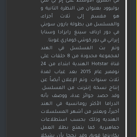
في الشرق الأوسط على إم بي سي
بوليوود بعنوان من النظرة الثانية و
هو مقسم إلى ثلاث أجزاء،
والمسلسل من بطولة بارون سوبتي
في دور ارناف سينغ رايزادا وسنايا
إيراني في دور كوشي كوماري غوبتا.
وتم بث المسلسل في الهند
لمجموعة محدودة من 8 حلقات على
قناة Hotstar الهندية ابتداء من 24
نوفمبر عام 2015 بعد غياب لمدة
ثلاث سنوات. وتم الإعلان أيضاً عن
إنتاج نسخة إنترنت من المسلسل.
وقد حصد جوائز عدة، ووصف بأنه
الدراما الأكثر رومانسية في الهند
أخيراً، ويعتبر من أشهر المسلسلات
الهنديه وذلك بحسب استطلاعات
جماهيرية. كما يتمتع بطلا العمل
بكاريزما قوية، وقد نجحا بأن يشكلا