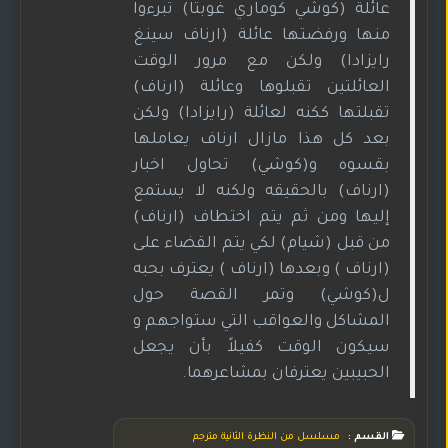
عائلة (كوشي كوماري غوبتا) تبرءوا
منها ورفضتها عائلة (ارناف سينغ
رايزادا) ولكن مع مرور الوقت
العائلتين تقبلوها وعائلة (ارناف)
تقبلتها ككنه لعائلة (رايزادا) ولكن
بعد كل هذا مازال ارناف يعاملها
بقسوه و(كوشي) تحاول اخبار
(ارناف) بالحقيقه ولكنه لا يستمع
إليها ومن ثم يتم اختطاف (ارناف)
من قبل (شيام) لكي يتم القضاء على
(ارناف ) وبعدها (ارناف ) يعترف بحبه
ل(كوشي) وتمر القصة حول
المشاكل والعواقب التي ستواجهم و
سيكون الوقت كفيلاً بأن يجعل
الحبيبين يعترفان بمشاعرهما.
القسم :
مسلسل من النظرة الثانية مترجم