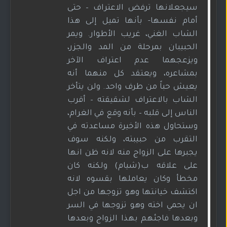
سيجعلانها ترفض الاعتراف – حتى
أمام نفسها- بأنها تميل إلى هذا
الشاب الغني، غريب الأطوار. ويمر
الحبيبان بمرحلة من المد والجزر،
ويزعجهما عدم اعتراف الآخر
بمشاعره، ويعتقد كل منهما أنه
يعيش حباً من طرف واحد. ولن يتأخر
الشاب بالاعتراف لشقيقته – أقرب
الناس إلى قلبه – بأنه وقع في الغرام،
وستحاول هذه الأخيرة مساعدته في
التقرب من حبيبته، ولكنه سوف
يجبرها على الزواج منه لانه ظن انها
على علاقه ب(شيام) ولكنه كان
مخطأ وكان يعاملها بقسوه لانه
اكتشف خيانتها وهو تزوجها من اجل
ان يحمي اخته وهو تزوجها في السر
وبعدها فاجئهم بهذا الزواج وبعدها