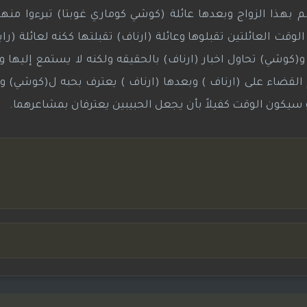
 بهذا الزواج وبعدها عائلة (كوشي كوماري غوبتا) تبرءوا منه
لوقت العائلتين تقبلوها وعائلة (ارناف) تقبلتها ككنه لعائلة (راي
(كوشي) تحاول اخبار (ارناف) بالحقيقه ولكنه لا يستمع إليها و
القضاء على (ارناف ) وبعدها (ارناف ) يعترف بحبه ل(كوشي) و
يكون الوقت كفيلاً بأن يجعل الحبيبين يعترفان بمشاعرهما.