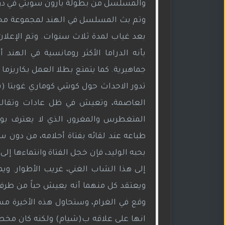
والمسلسل من بطولة بارون سوبتي في دور ا
بعد غياب لمدة ثلاث سنوات. وتم الإعلا
بأنه الدراما الأكثر رومانسية في اله
جماهيرية. كما يتمتع بطلا العمل بكاريزما قو
تدور الاحداث حول كوشي كوماري غوبتا (سان
العاصمة، وتعيش في ظل عادات وتقاليد ص
المتغطرس والمغرور، الذي لا يعترف بوج
طباعه عند لقائه بفتاة أحلامه، من دون 
بحبه الوليد، فإن خجل الفتاة وانتماءها إ
إلى هذا الشاب الغني، غريب الأطوار. ويم
ويعتقد كل منهما أنه يعيش حباً من طرف و
وقع في الغرام، وستحاول هذه الأخيرة مس
انها على علاقه ب(شيام) ولكنه كان مخطأ