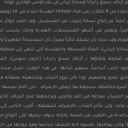
رناف سينغ رايزادا وسنايا إيراني في دور كوشي كوماري غوبتا.
ن أيضاً عن إنتاج نسخة إنترنت من المسلسل. وقد حصد جوائز 
ند أخيراً، ويعتبر من أشهر المسلسلات الهنديه وذلك بحسب 
ية، وقد نجحا بأن يشكلا ثنائياً مميزاً، نال استحساناً جماهيرياً و
ايا إيراني)، الفتاة البسيطة والتقليدية التي تنتمي إلى منطقة
ارمة، ولقاؤها بـ أرناف سينغ رايزادا (بارون سوبتي)، الش
ود الحب أساساً، سيغير حياتها. في هذا الوقت، تتبدل مشاعر
سابق تصور وتصميم. وإذا كان غرور الشاب وعنجهيته يمنعانه من
لى أسرة محافظة، سيجعلانها ترفض الاعتراف – حتى أمام نفسها- ب
ر الحبيبان بمرحلة من المد والجزر، ويزعجهما عدم اعتراف الآخر
احد. ولن يتأخر الشاب بالاعتراف لشقيقته – أقرب الناس إلى قل
اعدته في التقرب من حبيبته، ولكنه سوف يجبرها على الزواج من
 وكان يعاملها بقسوه لانه اكتشف خيانتها وهو تزوجها من اج