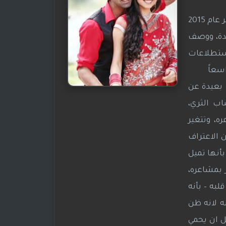
وتم بث المسلسل في الهند لمجموعة محدودة من 8 حلقات على قناة Hotstar الهندية ابتداء من 24 نوفمبر عام 2015
عدة، ووصف
استطلاعات
اسعاً
 بعيدة عن
اب الثري،
ه، وتتغير
 الاعتراف
أنها تميل
 بمشاعره،
به – بأنه
ه لانه ظن
ل ان يحمي