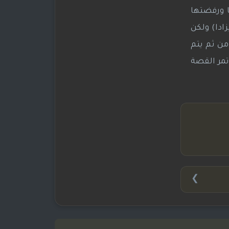
ا ورفضتها
زادا) ولكن
من ثم يتم
تمر القصة
❯