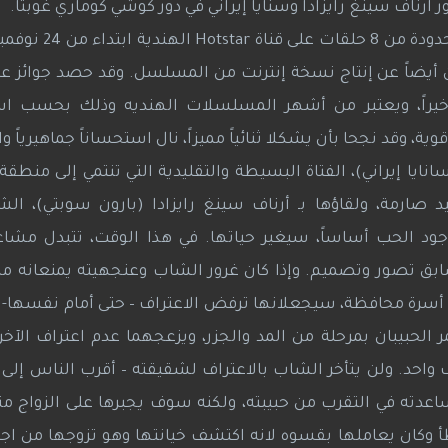
رناف سينغ رايزادا وسنايا إيراني في دور كوشي كوماري غوبتا.
ن أيضاً عن إنتاج نسخة إنترنت من المسلسل. وقد حصد جوائز 
ند أخيراً، ويعتبر من أشهر المسلسلات الهنديه وذلك بحسب 
ية، وقد نجحا بأن يشكلا ثنائياً مميزاً، نال استحساناً جماهيرياً و
ايا إيراني)، الفتاة البسيطة والتقليدية التي تنتمي إلى منطقة
ارمة، ولقاؤها بـ أرناف سينغ رايزادا (بارون سوبتي)، الش
ود الحب أساساً، سيغير حياتها. في هذا الوقت، تتبدل مشاعر
سابق تصور وتصميم. وإذا كان غرور الشاب وعنجهيته يمنعانه من
لى أسرة محافظة، سيجعلانها ترفض الاعتراف – حتى أمام نفسها- ب
ر الحبيبان بمرحلة من المد والجزر، ويزعجهما عدم اعتراف الآخر
احد. ولن يتأخر الشاب بالاعتراف لشقيقته – أقرب الناس إلى قل
اعدته في التقرب من حبيبته، ولكنه سوف يجبرها على الزواج من
 وكان يعاملها بقسوه لانه اكتشف خيانتها وهو تزوجها من اج