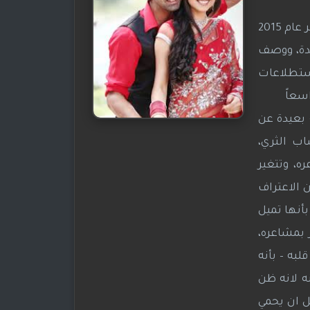
وتم بث المسلسل في الهند لمجموعة محدودة من 8 حلقات على قناة Hotstar الهندية ابتداء من 24 نوفمبر عام 2015
عدة، ووصف
استطلاعات
اسعاً
 بعيدة عن
اب الثري،
ه، وتتغير
 الاعتراف
أنها تميل
 بمشاعره،
به – بأنه
ه لانه ظن
ل ان يحمي