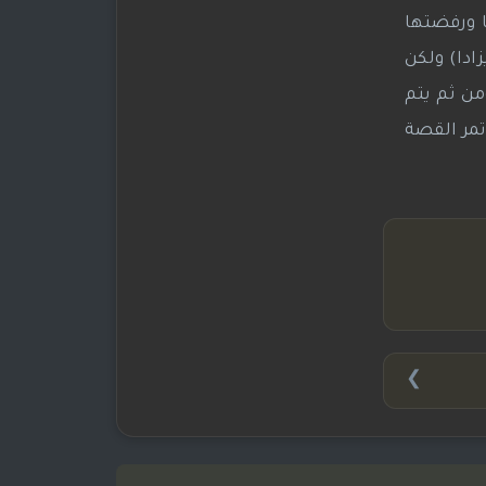
ا ورفضتها
زادا) ولكن
من ثم يتم
تمر القصة
❯