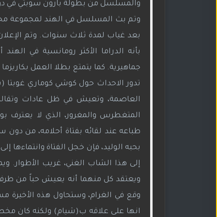
والمسلسل من بطولة بارون سوبتي في دور ا
بعد غياب لمدة ثلاث سنوات. وتم الإعلا
بأنه الدراما الأكثر رومانسية في اله
جماهيرية. كما يتمتع بطلا العمل بكاريزما قو
تدور الاحداث حول كوشي كوماري غوبتا (سان
العاصمة، وتعيش في ظل عادات وتقاليد ص
المتغطرس والمغرور، الذي لا يعترف بوج
طباعه عند لقائه بفتاة أحلامه، من دون 
بحبه الوليد، فإن خجل الفتاة وانتماءها إ
إلى هذا الشاب الغني، غريب الأطوار. ويم
ويعتقد كل منهما أنه يعيش حباً من طرف و
وقع في الغرام، وستحاول هذه الأخيرة مس
انها على علاقه ب(شيام) ولكنه كان مخطأ