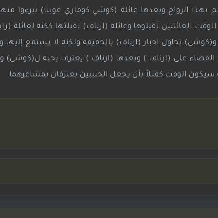
 بهذا الزواج وبعدها عائلة (كوشي كوماري غوبتا) تبرءوا منه
لوقت العائلتين تقبلوها وعائلة (ارناف) تقبلتها ككنه لعائلة (راي
(كوشي) تحاول اخبار (ارناف) بالحقيقه ولكنه لا يستمع إليها و
القضاء على (ارناف ) وبعدها (ارناف ) يعترف بحبه ل(كوشي) و
يكون الوقت كفيلاً بأن يجعل الحبيبين يعترفان بمشاعرهما.