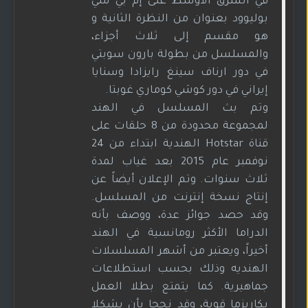
في الشرق الأوسط على إم بي سي
بوليوود بعنوان من النظرة الثانية و
هو مقسم إلى ثلاث أجزاء،
والمسلسل من بطولة بارون سوبتي
في دور ارناف سينغ رايزادا وسنايا
إيراني في دور كوشي كوماري غوبتا.
وتم بث المسلسل في الهند
لمجموعة محدودة من 8 حلقات على
قناة Hotstar الهندية ابتداء من 24
نوفمبر عام 2015 بعد غياب لمدة
ثلاث سنوات. وتم الإعلان أيضاً عن
إنتاج نسخة إنترنت من المسلسل.
وقد حصد جوائز عدة، ووصف بأنه
الدراما الأكثر رومانسية في الهند
أخيراً، ويعتبر من أشهر المسلسلات
الهنديه وذلك بحسب استطلاعات
جماهيرية. كما يتمتع بطلا العمل
بكاريزما قوية، وقد نجحا بأن يشكلا