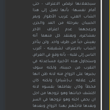
سيجعلانها ترفض الاعتراف – حتى
أمام نفسها- بأنها تميل إلى هذا
الشاب الغني، غريب الأطوار. ويمر
الحبيبان بمرحلة من المد والجزر،
ويزعجهما عدم اعتراف الآخر
بمشاعره، ويعتقد كل منهما أنه
يعيش حباً من طرف واحد. ولن يتأخر
الشاب بالاعتراف لشقيقته – أقرب
الناس إلى قلبه – بأنه وقع في الغرام،
وستحاول هذه الأخيرة مساعدته في
التقرب من حبيبته، ولكنه سوف
يجبرها على الزواج منه لانه ظن انها
على علاقه ب(شيام) ولكنه كان
مخطأ وكان يعاملها بقسوه لانه
اكتشف خيانتها وهو تزوجها من اجل
ان يحمي اخته وهو تزوجها في السر
وبعدها فاجئهم بهذا الزواج وبعدها