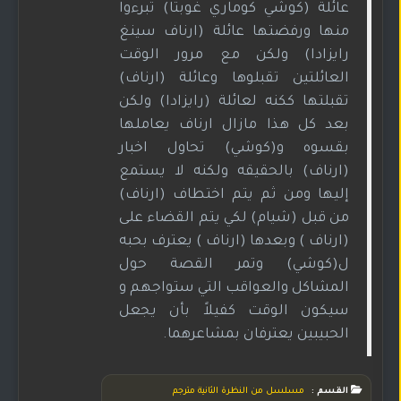
عائلة (كوشي كوماري غوبتا) تبرءوا
منها ورفضتها عائلة (ارناف سينغ
رايزادا) ولكن مع مرور الوقت
العائلتين تقبلوها وعائلة (ارناف)
تقبلتها ككنه لعائلة (رايزادا) ولكن
بعد كل هذا مازال ارناف يعاملها
بقسوه و(كوشي) تحاول اخبار
(ارناف) بالحقيقه ولكنه لا يستمع
إليها ومن ثم يتم اختطاف (ارناف)
من قبل (شيام) لكي يتم القضاء على
(ارناف ) وبعدها (ارناف ) يعترف بحبه
ل(كوشي) وتمر القصة حول
المشاكل والعواقب التي ستواجهم و
سيكون الوقت كفيلاً بأن يجعل
الحبيبين يعترفان بمشاعرهما.
القسم :
مسلسل من النظرة الثانية مترجم