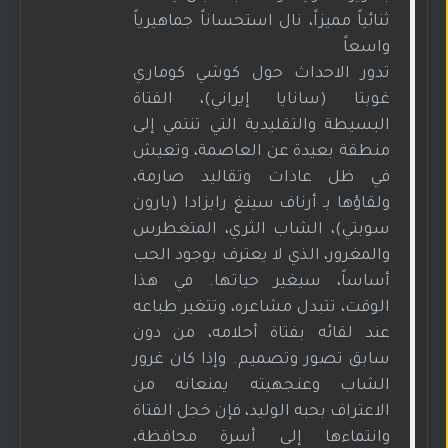
ثنائياً مميزاً، نال استحساناً جماهيرياً
واسعاً
تدور الاحداث حول كوشي كوماري
غوبتا (سانايا إيراني)، الفتاة
البسيطة والتقليدية التي تنتمي إلى
منطقة بعيدة عن العاصمة، وتعيش
في ظل عادات وتقاليد صارمة،
ولقاؤها بـ أرناف سينغ رايزادا (بارون
سوبتي)، الشاب الثري، المتغطرس
والمغرور، الذي لا يعترف بوجود الحب
أساساً، سيغير حياتها. في هذا
الوقت، تتبدل مشاعره، وتتغير طباعه
عند لقائه بفتاة أحلامه، من دون
سابق تصور وتصميم. وإذا كان غرور
الشاب وعنجهيته يمنعانه من
الاعتراف بحبه الوليد، فإن خجل الفتاة
وانتماءها إلى أسرة محافظة،