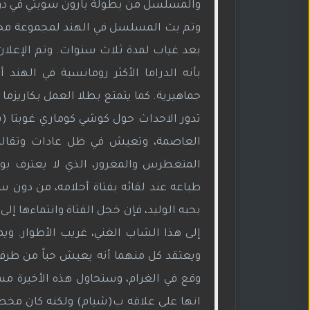
والمسلسل من بطولة بارون سوبتي في دور ا
بعد غياب لمدة ثلاث سنوات. وتم الإعلا
بأنه الدراما الأكثر رومانسية في اله
جماهيرية. كما يتمتع بطلا العمل بكاريزما قو
تدور الاحداث حول كوشي كوماري غوبتا (سان
العاصمة، وتعيش في ظل عادات وتقاليد ص
المتغطرس والمغرور، الذي لا يعترف بوج
طباعه عند لقائه بفتاة أحلامه، من دون 
بحبه الوليد، فإن خجل الفتاة وانتماءها إ
إلى هذا الشاب الغني، غريب الأطوار. ويم
ويعتقد كل منهما أنه يعيش حباً من طرف و
وقع في الغرام، وستحاول هذه الأخيرة مس
انها على علاقه ب(شيام) ولكنه كان مخطأ