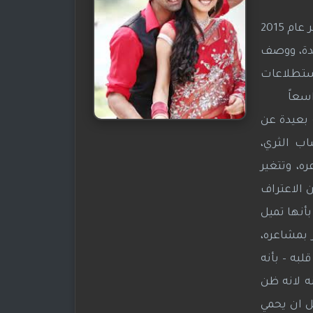
وتم بث المسلسل في الهند لمجموعة محدودة من 8 حلقات على قناة Hotstar الهندية ابتداء من 24 نوفمبر عام 2015
عدة، ووصف
استطلاعات
اسعاً
 بعيدة عن
اب الثري،
ه، وتتغير
 الاعتراف
أنها تميل
 بمشاعره،
به – بأنه
ه لانه ظن
ل ان يحمي