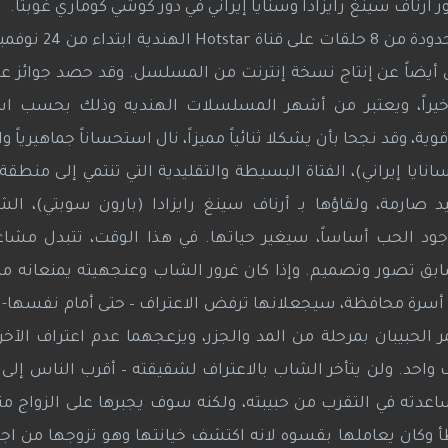
رناف سينغ رايزادا وسنايا إيراني في دور كوشي كوماري غوبتا.
ن أيضاً عن إنتاج نسخة إنترنت من المسلسل. وقد حصد جوائز 
ند أخيراً، ويعتبر من أشهر المسلسلات الهنديه وذلك بحسب 
ية، وقد نجحا بأن يشكلا ثنائياً مميزاً، نال استحساناً جماهيرياً و
ايا إيراني)، الفتاة البسيطة والتقليدية التي تنتمي إلى منطقة
ارمة، ولقاؤها بـ أرناف سينغ رايزادا (بارون سوبتي)، الش
ود الحب أساساً، سيغير حياتها. في هذا الوقت، تتبدل مشاعر
سابق تصور وتصميم. وإذا كان غرور الشاب وعنجهيته يمنعانه من
لى أسرة محافظة، سيجعلانها ترفض الاعتراف – حتى أمام نفسها- ب
ر الحبيبان بمرحلة من المد والجزر، ويزعجهما عدم اعتراف الآخر
احد. ولن يتأخر الشاب بالاعتراف لشقيقته – أقرب الناس إلى قل
اعدته في التقرب من حبيبته، ولكنه سوف يجبرها على الزواج من
 وكان يعاملها بقسوه لانه اكتشف خيانتها وهو تزوجها من اج