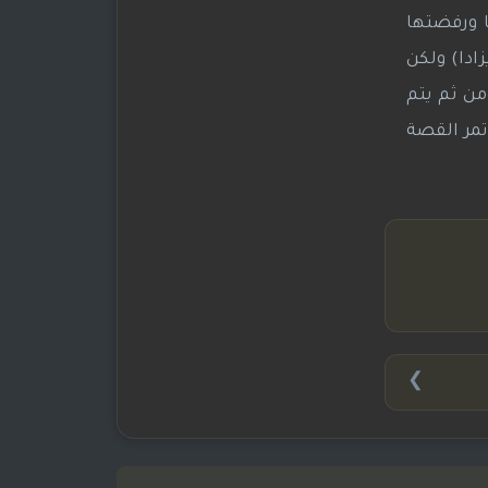
ا ورفضتها
زادا) ولكن
من ثم يتم
تمر القصة
❯