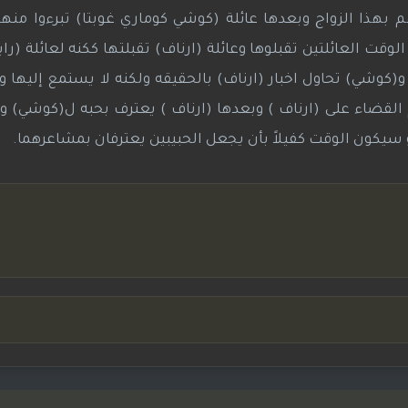
 بهذا الزواج وبعدها عائلة (كوشي كوماري غوبتا) تبرءوا منه
لوقت العائلتين تقبلوها وعائلة (ارناف) تقبلتها ككنه لعائلة (راي
(كوشي) تحاول اخبار (ارناف) بالحقيقه ولكنه لا يستمع إليها و
القضاء على (ارناف ) وبعدها (ارناف ) يعترف بحبه ل(كوشي) و
يكون الوقت كفيلاً بأن يجعل الحبيبين يعترفان بمشاعرهما.