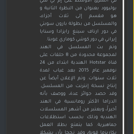
في الشرق الأوسط على إم بي سي
بوليوود بعنوان من النظرة الثانية و
هو مقسم إلى ثلاث أجزاء،
والمسلسل من بطولة بارون سوبتي
في دور ارناف سينغ رايزادا وسنايا
إيراني في دور كوشي كوماري غوبتا.
وتم بث المسلسل في الهند
لمجموعة محدودة من 8 حلقات على
قناة Hotstar الهندية ابتداء من 24
نوفمبر عام 2015 بعد غياب لمدة
ثلاث سنوات. وتم الإعلان أيضاً عن
إنتاج نسخة إنترنت من المسلسل.
وقد حصد جوائز عدة، ووصف بأنه
الدراما الأكثر رومانسية في الهند
أخيراً، ويعتبر من أشهر المسلسلات
الهنديه وذلك بحسب استطلاعات
جماهيرية. كما يتمتع بطلا العمل
بكاريزما قوية، وقد نجحا بأن يشكلا