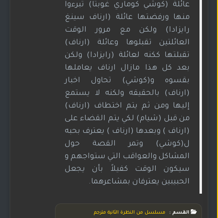
عائلة (كوشي كوماري غوبتا) تبرءوا
منها ورفضتها عائلة (ارناف سينغ
رايزادا) ولكن مع مرور الوقت
العائلتين تقبلوها وعائلة (ارناف)
تقبلتها ككنه لعائلة (رايزادا) ولكن
بعد كل هذا مازال ارناف يعاملها
بقسوه و(كوشي) تحاول اخبار
(ارناف) بالحقيقه ولكنه لا يستمع
إليها ومن ثم يتم اختطاف (ارناف)
من قبل (شيام) لكي يتم القضاء على
(ارناف ) وبعدها (ارناف ) يعترف بحبه
ل(كوشي) وتمر القصة حول
المشاكل والعواقب التي ستواجهم و
سيكون الوقت كفيلاً بأن يجعل
الحبيبين يعترفان بمشاعرهما.
القسم :
مسلسل من النظرة الثانية مترجم