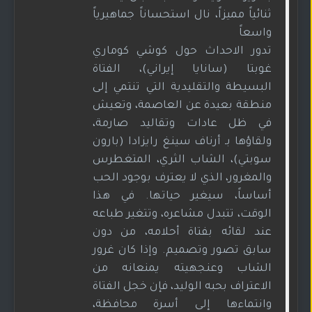
ثنائياً مميزاً، نال استحساناً جماهيرياً
واسعاً
تدور الاحداث حول كوشي كوماري
غوبتا (سانايا إيراني)، الفتاة
البسيطة والتقليدية التي تنتمي إلى
منطقة بعيدة عن العاصمة، وتعيش
في ظل عادات وتقاليد صارمة،
ولقاؤها بـ أرناف سينغ رايزادا (بارون
سوبتي)، الشاب الثري، المتغطرس
والمغرور، الذي لا يعترف بوجود الحب
أساساً، سيغير حياتها. في هذا
الوقت، تتبدل مشاعره، وتتغير طباعه
عند لقائه بفتاة أحلامه، من دون
سابق تصور وتصميم. وإذا كان غرور
الشاب وعنجهيته يمنعانه من
الاعتراف بحبه الوليد، فإن خجل الفتاة
وانتماءها إلى أسرة محافظة،