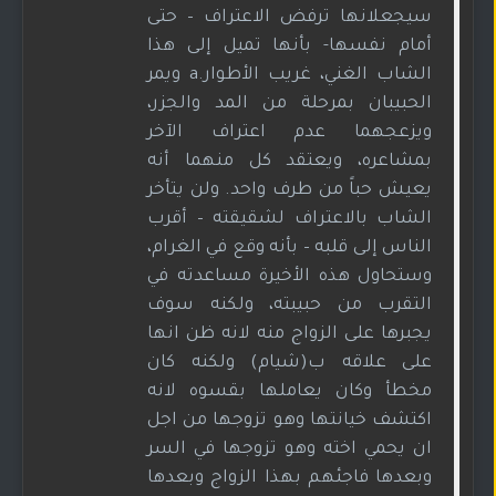
سيجعلانها ترفض الاعتراف – حتى
أمام نفسها- بأنها تميل إلى هذا
الشاب الغني، غريب الأطوار.a ويمر
الحبيبان بمرحلة من المد والجزر،
ويزعجهما عدم اعتراف الآخر
بمشاعره، ويعتقد كل منهما أنه
يعيش حباً من طرف واحد. ولن يتأخر
الشاب بالاعتراف لشقيقته – أقرب
الناس إلى قلبه – بأنه وقع في الغرام،
وستحاول هذه الأخيرة مساعدته في
التقرب من حبيبته، ولكنه سوف
يجبرها على الزواج منه لانه ظن انها
على علاقه ب(شيام) ولكنه كان
مخطأ وكان يعاملها بقسوه لانه
اكتشف خيانتها وهو تزوجها من اجل
ان يحمي اخته وهو تزوجها في السر
وبعدها فاجئهم بهذا الزواج وبعدها