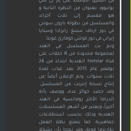
في الشرق الأوسط على إم بي سي
بوليوود بعنوان من النظرة الثانية و
هو مقسم إلى ثلاث أجزاء،
والمسلسل من بطولة بارون سوبتي
في دور ارناف سينغ رايزادا وسنايا
إيراني في دور كوشي كوماري غوبتا.
وتم بث المسلسل في الهند
لمجموعة محدودة من 8 حلقات على
قناة Hotstar الهندية ابتداء من 24
نوفمبر عام 2015 بعد غياب لمدة
ثلاث سنوات. وتم الإعلان أيضاً عن
إنتاج نسخة إنترنت من المسلسل.
وقد حصد جوائز عدة، ووصف بأنه
الدراما الأكثر رومانسية في الهند
أخيراً، ويعتبر من أشهر المسلسلات
الهنديه وذلك بحسب استطلاعات
جماهيرية. كما يتمتع بطلا العمل
بكاريزما قوية، وقد نجحا بأن يشكلا