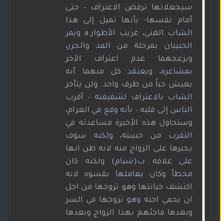
سيجعلانها ترفض الاعتراف – حتى
أمام نفسها- بأنها تميل إلى هذا
الشاب الغني، غريب الأطوار.a ويمر
الحبيبان بمرحلة من المد والجزر،
ويزعجهما عدم اعتراف الآخر
بمشاعره، ويعتقد كل منهما أنه
يعيش حباً من طرف واحد. ولن يتأخر
الشاب بالاعتراف لشقيقته – أقرب
الناس إلى قلبه – بأنه وقع في الغرام،
وستحاول هذه الأخيرة مساعدته في
التقرب من حبيبته، ولكنه سوف
يجبرها على الزواج منه لانه ظن انها
على علاقه ب(شيام) ولكنه كان
مخطأ وكان يعاملها بقسوه لانه
اكتشف خيانتها وهو تزوجها من اجل
ان يحمي اخته وهو تزوجها في السر
وبعدها فاجئهم بهذا الزواج وبعدها