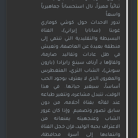
ثنائياً مميزاً، نال استحساناً جماهيرياً
واسعاً
تدور الاحداث حول كوشي كوماري
غوبتا (سانايا إيراني)، الفتاة
البسيطة والتقليدية التي تنتمي إلى
منطقة بعيدة عن العاصمة، وتعيش
في ظل عادات وتقاليد صارمة،
ولقاؤها بـ أرناف سينغ رايزادا (بارون
سوبتي)، الشاب الثري، المتغطرس
والمغرور، الذي لا يعترف بوجود الحب
أساساً، سيغير حياتها. في هذا
الوقت، تتبدل مشاعره، وتتغير طباعه
عند لقائه بفتاة أحلامه، من دون
سابق تصور وتصميم. وإذا كان غرور
الشاب وعنجهيته يمنعانه من
الاعتراف بحبه الوليد، فإن خجل الفتاة
وانتماءها إلى أسرة محافظة،