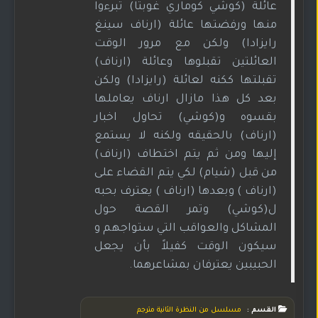
عائلة (كوشي كوماري غوبتا) تبرءوا
منها ورفضتها عائلة (ارناف سينغ
رايزادا) ولكن مع مرور الوقت
العائلتين تقبلوها وعائلة (ارناف)
تقبلتها ككنه لعائلة (رايزادا) ولكن
بعد كل هذا مازال ارناف يعاملها
بقسوه و(كوشي) تحاول اخبار
(ارناف) بالحقيقه ولكنه لا يستمع
إليها ومن ثم يتم اختطاف (ارناف)
من قبل (شيام) لكي يتم القضاء على
(ارناف ) وبعدها (ارناف ) يعترف بحبه
ل(كوشي) وتمر القصة حول
المشاكل والعواقب التي ستواجهم و
سيكون الوقت كفيلاً بأن يجعل
الحبيبين يعترفان بمشاعرهما.
القسم :
مسلسل من النظرة الثانية مترجم