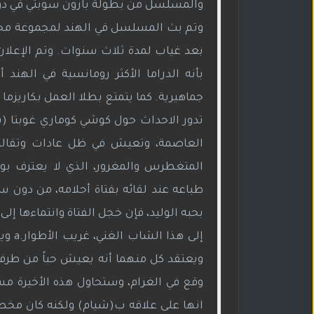
والمسلسل من بطولة بارون سوبتي في دور ا
بعد غياب لمدة ثلاث سنوات. وتم الإعلا
بأنه الدراما الأكثر رومانسية في اله
جماهيرية. كما يتمتع بطلا العمل بكاريزما قو
تدور الاحداث حول كوشي كوماري غوبتا (سان
العاصمة، وتعيش في ظل عادات وتقاليد ص
المتغطرس والمغرور، الذي لا يعترف بوج
طباعه عند لقائه بفتاة أحلامه، من دون 
بحبه الوليد، فإن خجل الفتاة وانتماءها إ
إلى 
ويعتقد كل منهما أنه يعيش حباً من طرف و
وقع في الغرام، وستحاول هذه الأخيرة مس
انها على علاقه ب(شيام) ولكنه كان مخطأ