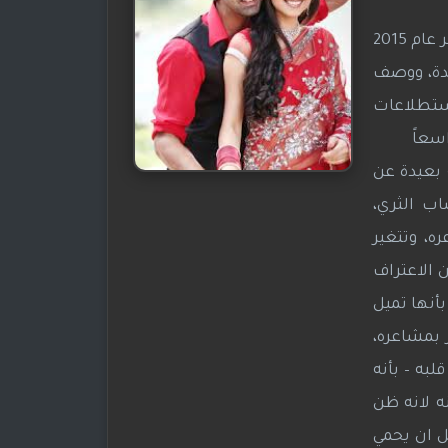
وتم بث المسلسل في الهند لمجموعة محدودة من 8 حلقات على قناة Hotstar الهندية ابتداء من 24 نوفمبر عام 2015
عدة، ووصف
استطلاعات
اسعاً
 بعيدة عن
اب الثري،
ه، وتتغير
 الاعتراف
أنها تميل
الآخر بمشاعره،
به – بأنه
ه لانه ظن
ل ان يحمي