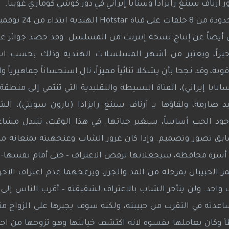
رناف سينغ رايزادا وسنايا إيراني في دور كوشي كوماري غوبتا.
ن أيضاً عن إنتاج نسخة إنترنت من المسلسل. وقد حصد جوائز 
ند أخيراً، ويعتبر من أشهر المسلسلات الهنديه وذلك بحسب 
ية، وقد نجحا بأن يشكلا ثنائياً مميزاً، نال استحساناً جماهيرياً و
ايا إيراني)، الفتاة البسيطة والتقليدية التي تنتمي إلى منطقة
ارمة، ولقاؤها بـ أرناف سينغ رايزادا (بارون سوبتي)، الش
ود الحب أساساً، سيغير حياتها. في هذا الوقت، تتبدل مشاعر
سابق تصور وتصميم. وإذا كان غرور الشاب وعنجهيته يمنعانه من
لى أسرة محافظة، سيجعلانها ترفض الاعتراف – حتى أمام نفسها- ب
هذا الشاب الغني، غريب الأطوار.a ويمر الحبيبان بمرحلة من المد والجزر، ويزعجهما عدم اعتراف 
احد. ولن يتأخر الشاب بالاعتراف لشقيقته – أقرب الناس إلى قل
اعدته في التقرب من حبيبته، ولكنه سوف يجبرها على الزواج من
 وكان يعاملها بقسوه لانه اكتشف خيانتها وهو تزوجها من اج