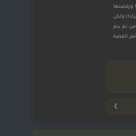
ا ورفضتها
زادا) ولكن
من ثم يتم
تمر القصة
❯