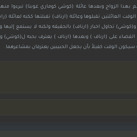
 بهذا الزواج وبعدها عائلة (كوشي كوماري غوبتا) تبرءوا منه
لوقت العائلتين تقبلوها وعائلة (ارناف) تقبلتها ككنه لعائلة (راي
(كوشي) تحاول اخبار (ارناف) بالحقيقه ولكنه لا يستمع إليها و
القضاء على (ارناف ) وبعدها (ارناف ) يعترف بحبه ل(كوشي) و
يكون الوقت كفيلاً بأن يجعل الحبيبين يعترفان بمشاعرهما.