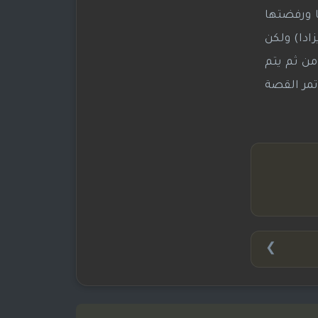
ا ورفضتها
زادا) ولكن
من ثم يتم
تمر القصة
❯