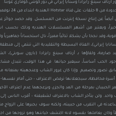
رناف سينغ رايزادا وسنايا إيراني في دور كوشي كوماري غوبتا.
ن أيضاً عن إنتاج نسخة إنترنت من المسلسل. وقد حصد جوائز 
ند أخيراً، ويعتبر من أشهر المسلسلات الهنديه وذلك بحسب 
ية، وقد نجحا بأن يشكلا ثنائياً مميزاً، نال استحساناً جماهيرياً و
ايا إيراني)، الفتاة البسيطة والتقليدية التي تنتمي إلى منطقة
ارمة، ولقاؤها بـ أرناف سينغ رايزادا (بارون سوبتي)، الش
ود الحب أساساً، سيغير حياتها. في هذا الوقت، تتبدل مشاعر
سابق تصور وتصميم. وإذا كان غرور الشاب وعنجهيته يمنعانه من
لى أسرة محافظة، سيجعلانها ترفض الاعتراف – حتى أمام نفسها- ب
هذا الشاب الغني، غريب الأطوار.a ويمر الحبيبان بمرحلة من المد والجزر، ويزعجهما عدم اعتراف 
احد. ولن يتأخر الشاب بالاعتراف لشقيقته – أقرب الناس إلى قل
اعدته في التقرب من حبيبته، ولكنه سوف يجبرها على الزواج من
 وكان يعاملها بقسوه لانه اكتشف خيانتها وهو تزوجها من اج