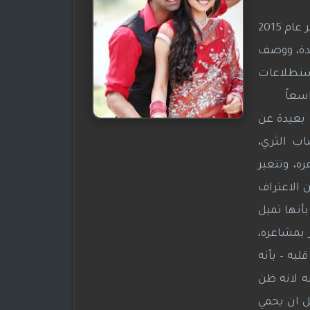
وتم بث المسلسل في الهند لمجموعة محدودة من 8 حلقات على قناة Hotstar الهندية ابتداء من 24 نوفمبر عام 2015
عدة، ووصف
استطلاعات
اسعاً
 بعيدة عن
اب الثري،
ه، وتتغير
 الاعتراف
أنها تميل
الآخر بمشاعره،
به – بأنه
ه لانه ظن
ل ان يحمي