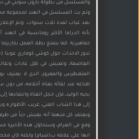
والمسلسل من بطولة بارون سوبتي في دور ا
بعد غياب لمدة ثلاث سنوات. وتم الإعلا
بأنه الدراما الأكثر رومانسية في اله
جماهيرية. كما يتمتع بطلا العمل بكاريزما قو
تدور الاحداث حول كوشي كوماري غوبتا (سان
العاصمة، وتعيش في ظل عادات وتقاليد ص
المتغطرس والمغرور، الذي لا يعترف بوج
طباعه عند لقائه بفتاة أحلامه، من دون 
بحبه الوليد، فإن خجل الفتاة وانتماءها إ
إلى 
ويعتقد كل منهما أنه يعيش حباً من طرف و
وقع في الغرام، وستحاول هذه الأخيرة مس
انها على علاقه ب(شيام) ولكنه كان مخطأ