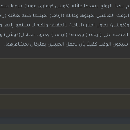
 بهذا الزواج وبعدها عائلة (كوشي كوماري غوبتا) تبرءوا منه
لوقت العائلتين تقبلوها وعائلة (ارناف) تقبلتها ككنه لعائلة (راي
(كوشي) تحاول اخبار (ارناف) بالحقيقه ولكنه لا يستمع إليها و
القضاء على (ارناف ) وبعدها (ارناف ) يعترف بحبه ل(كوشي) و
يكون الوقت كفيلاً بأن يجعل الحبيبين يعترفان بمشاعرهما.