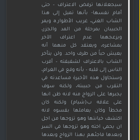
سيجعلانها ترفض الاعتراف – حتى
أمام نفسها- بأنها تميل إلى هذا
الشاب الغني، غريب الأطوار.a ويمر
الحبيبان بمرحلة من المد والجزر،
ويزعجهما عدم اعتراف الآخر
بمشاعره، ويعتقد كل منهما أنه
يعيش حباً من طرف واحد. ولن يتأخر
الشاب بالاعتراف لشقيقته – أقرب
الناس إلى قلبه – بأنه وقع في الغرام،
وستحاول هذه الأخيرة مساعدته في
التقرب من حبيبته، ولكنه سوف
يجبرها على الزواج منه لانه ظن انها
على علاقه ب(شيام) ولكنه كان
مخطأ وكان يعاملها بقسوه لانه
اكتشف خيانتها وهو تزوجها من اجل
ان يحمي اخته وهو تزوجها في السر
وبعدها فاجئهم بهذا الزواج وبعدها