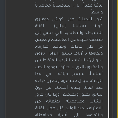
ثنائياً مميزاً، نال استحساناً جماهيرياً
واسعاً
تدور الاحداث حول كوشي كوماري
غوبتا (سانايا إيراني)، الفتاة
البسيطة والتقليدية التي تنتمي إلى
منطقة بعيدة عن العاصمة، وتعيش
في ظل عادات وتقاليد صارمة،
ولقاؤها بـ أرناف سينغ رايزادا (بارون
سوبتي)، الشاب الثري، المتغطرس
والمغرور، الذي لا يعترف بوجود الحب
أساساً، سيغير حياتها. في هذا
الوقت، تتبدل مشاعره، وتتغير طباعه
عند لقائه بفتاة أحلامه، من دون
سابق تصور وتصميم. وإذا كان غرور
الشاب وعنجهيته يمنعانه من
الاعتراف بحبه الوليد، فإن خجل الفتاة
وانتماءها إلى أسرة محافظة،