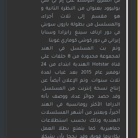
في الشرق الأوسط على إم بي سي
بوليوود بعنوان من النظرة الثانية و
هو مقسم إلى ثلاث أجزاء،
والمسلسل من بطولة بارون سوبتي
في دور ارناف سينغ رايزادا وسنايا
إيراني في دور كوشي كوماري غوبتا.
وتم بث المسلسل في الهند
لمجموعة محدودة من 8 حلقات على
قناة Hotstar الهندية ابتداء من 24
نوفمبر عام 2015 بعد غياب لمدة
ثلاث سنوات. وتم الإعلان أيضاً عن
إنتاج نسخة إنترنت من المسلسل.
وقد حصد جوائز عدة، ووصف بأنه
الدراما الأكثر رومانسية في الهند
أخيراً، ويعتبر من أشهر المسلسلات
الهنديه وذلك بحسب استطلاعات
جماهيرية. كما يتمتع بطلا العمل
بكاريزما قوية، وقد نجحا بأن يشكلا