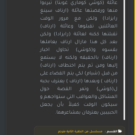
عائلة (كوشي كوماري غوبتا) تبرءوا
منها ورفضتها عائلة (ارناف سينغ
رايزادا) ولكن مع مرور الوقت
العائلتين تقبلوها وعائلة (ارناف)
تقبلتها ككنه لعائلة (رايزادا) ولكن
بعد كل هذا مازال ارناف يعاملها
بقسوه و(كوشي) تحاول اخبار
(ارناف) بالحقيقه ولكنه لا يستمع
إليها ومن ثم يتم اختطاف (ارناف)
من قبل (شيام) لكي يتم القضاء على
(ارناف ) وبعدها (ارناف ) يعترف بحبه
ل(كوشي) وتمر القصة حول
المشاكل والعواقب التي ستواجهم و
سيكون الوقت كفيلاً بأن يجعل
الحبيبين يعترفان بمشاعرهما.
القسم :
مسلسل من النظرة الثانية مترجم