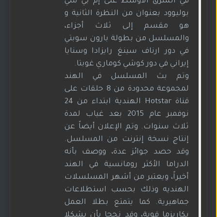
في الشرق الأوسط على إم بي سي
بوليوود بعنوان من النظرة الثانية و
هو مقسم إلى ثلاث أجزاء،
والمسلسل من بطولة بارون سوبتي
في دور ارناف سينغ رايزادا وسنايا
إيراني في دور كوشي كوماري غوبتا.
وتم بث المسلسل في الهند
لمجموعة محدودة من 8 حلقات على
قناة Hotstar الهندية ابتداء من 24
نوفمبر عام 2015 بعد غياب لمدة
ثلاث سنوات. وتم الإعلان أيضاً عن
إنتاج نسخة إنترنت من المسلسل.
وقد حصد جوائز عدة، ووصف بأنه
الدراما الأكثر رومانسية في الهند
أخيراً، ويعتبر من أشهر المسلسلات
الهنديه وذلك بحسب استطلاعات
جماهيرية. كما يتمتع بطلا العمل
بكاريزما قوية، وقد نجحا بأن يشكلا