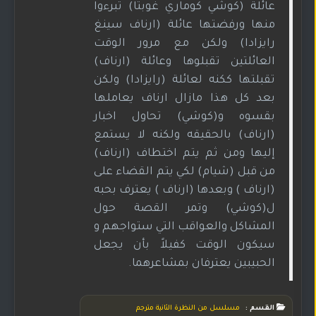
عائلة (كوشي كوماري غوبتا) تبرءوا
منها ورفضتها عائلة (ارناف سينغ
رايزادا) ولكن مع مرور الوقت
العائلتين تقبلوها وعائلة (ارناف)
تقبلتها ككنه لعائلة (رايزادا) ولكن
بعد كل هذا مازال ارناف يعاملها
بقسوه و(كوشي) تحاول اخبار
(ارناف) بالحقيقه ولكنه لا يستمع
إليها ومن ثم يتم اختطاف (ارناف)
من قبل (شيام) لكي يتم القضاء على
(ارناف ) وبعدها (ارناف ) يعترف بحبه
ل(كوشي) وتمر القصة حول
المشاكل والعواقب التي ستواجهم و
سيكون الوقت كفيلاً بأن يجعل
الحبيبين يعترفان بمشاعرهما.
القسم :
مسلسل من النظرة الثانية مترجم