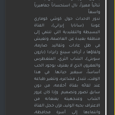
ثنائياً مميزاً، نال استحساناً جماهيرياً
واسعاً
تدور الاحداث حول كوشي كوماري
غوبتا (سانايا إيراني)، الفتاة
البسيطة والتقليدية التي تنتمي إلى
منطقة بعيدة عن العاصمة، وتعيش
في ظل عادات وتقاليد صارمة،
ولقاؤها بـ أرناف سينغ رايزادا (بارون
سوبتي)، الشاب الثري، المتغطرس
والمغرور، الذي لا يعترف بوجود الحب
أساساً، سيغير حياتها. في هذا
الوقت، تتبدل مشاعره، وتتغير طباعه
عند لقائه بفتاة أحلامه، من دون
سابق تصور وتصميم. وإذا كان غرور
الشاب وعنجهيته يمنعانه من
الاعتراف بحبه الوليد، فإن خجل الفتاة
وانتماءها إلى أسرة محافظة،