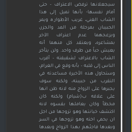
سيجعلانها ترفض الاعتراف – حتى
أمام نفسها- بأنها تميل إلى هذا
الشاب الغني، غريب الأطوار.a ويمر
الحبيبان بمرحلة من المد والجزر،
ويزعجهما عدم اعتراف الآخر
بمشاعره، ويعتقد كل منهما أنه
يعيش حباً من طرف واحد. ولن يتأخر
الشاب بالاعتراف لشقيقته – أقرب
الناس إلى قلبه – بأنه وقع في الغرام،
وستحاول هذه الأخيرة مساعدته في
التقرب من حبيبته، ولكنه سوف
يجبرها على الزواج منه لانه ظن انها
على علاقه ب(شيام) ولكنه كان
مخطأ وكان يعاملها بقسوه لانه
اكتشف خيانتها وهو تزوجها من اجل
ان يحمي اخته وهو تزوجها في السر
وبعدها فاجئهم بهذا الزواج وبعدها