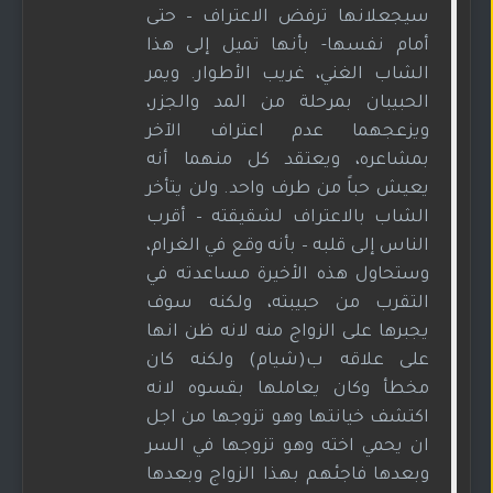
سيجعلانها ترفض الاعتراف – حتى
أمام نفسها- بأنها تميل إلى هذا
الشاب الغني، غريب الأطوار. ويمر
الحبيبان بمرحلة من المد والجزر،
ويزعجهما عدم اعتراف الآخر
بمشاعره، ويعتقد كل منهما أنه
يعيش حباً من طرف واحد. ولن يتأخر
الشاب بالاعتراف لشقيقته – أقرب
الناس إلى قلبه – بأنه وقع في الغرام،
وستحاول هذه الأخيرة مساعدته في
التقرب من حبيبته، ولكنه سوف
يجبرها على الزواج منه لانه ظن انها
على علاقه ب(شيام) ولكنه كان
مخطأ وكان يعاملها بقسوه لانه
اكتشف خيانتها وهو تزوجها من اجل
ان يحمي اخته وهو تزوجها في السر
وبعدها فاجئهم بهذا الزواج وبعدها