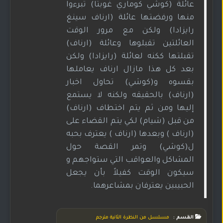
عائلة (كوشي كوماري غوبتا) تبرءوا
منها ورفضتها عائلة (ارناف سينغ
رايزادا) ولكن مع مرور الوقت
العائلتين تقبلوها وعائلة (ارناف)
تقبلتها ككنه لعائلة (رايزادا) ولكن
بعد كل هذا مازال ارناف يعاملها
بقسوه و(كوشي) تحاول اخبار
(ارناف) بالحقيقه ولكنه لا يستمع
إليها ومن ثم يتم اختطاف (ارناف)
من قبل (شيام) لكي يتم القضاء على
(ارناف ) وبعدها (ارناف ) يعترف بحبه
ل(كوشي) وتمر القصة حول
المشاكل والعواقب التي ستواجهم و
سيكون الوقت كفيلاً بأن يجعل
الحبيبين يعترفان بمشاعرهما.
القسم :
مسلسل من النظرة الثانية مترجم