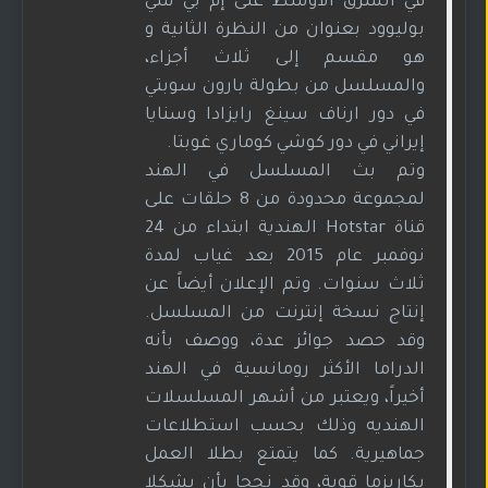
في الشرق الأوسط على إم بي سي
بوليوود بعنوان من النظرة الثانية و
هو مقسم إلى ثلاث أجزاء،
والمسلسل من بطولة بارون سوبتي
في دور ارناف سينغ رايزادا وسنايا
إيراني في دور كوشي كوماري غوبتا.
وتم بث المسلسل في الهند
لمجموعة محدودة من 8 حلقات على
قناة Hotstar الهندية ابتداء من 24
نوفمبر عام 2015 بعد غياب لمدة
ثلاث سنوات. وتم الإعلان أيضاً عن
إنتاج نسخة إنترنت من المسلسل.
وقد حصد جوائز عدة، ووصف بأنه
الدراما الأكثر رومانسية في الهند
أخيراً، ويعتبر من أشهر المسلسلات
الهنديه وذلك بحسب استطلاعات
جماهيرية. كما يتمتع بطلا العمل
بكاريزما قوية، وقد نجحا بأن يشكلا