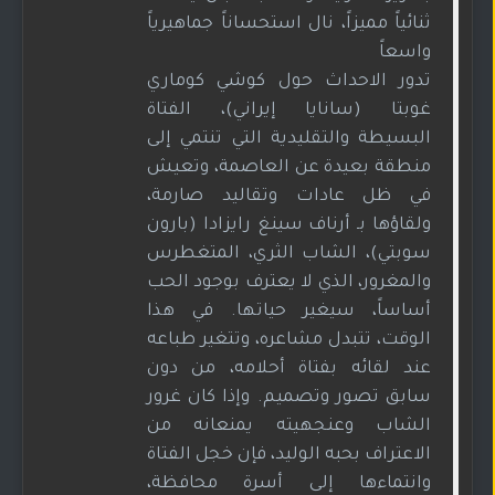
ثنائياً مميزاً، نال استحساناً جماهيرياً
واسعاً
تدور الاحداث حول كوشي كوماري
غوبتا (سانايا إيراني)، الفتاة
البسيطة والتقليدية التي تنتمي إلى
منطقة بعيدة عن العاصمة، وتعيش
في ظل عادات وتقاليد صارمة،
ولقاؤها بـ أرناف سينغ رايزادا (بارون
سوبتي)، الشاب الثري، المتغطرس
والمغرور، الذي لا يعترف بوجود الحب
أساساً، سيغير حياتها. في هذا
الوقت، تتبدل مشاعره، وتتغير طباعه
عند لقائه بفتاة أحلامه، من دون
سابق تصور وتصميم. وإذا كان غرور
الشاب وعنجهيته يمنعانه من
الاعتراف بحبه الوليد، فإن خجل الفتاة
وانتماءها إلى أسرة محافظة،