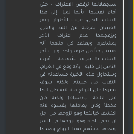
سيجعلانها ترفض الاعتراف – حتى
أمام نفسها- بأنها تميل إلى هذا
الشاب الغني، غريب الأطوار. ويمر
الحبيبان بمرحلة من المد والجزر،
ويزعجهما عدم اعتراف الآخر
بمشاعره، ويعتقد كل منهما أنه
يعيش حباً من طرف واحد. ولن يتأخر
الشاب بالاعتراف لشقيقته – أقرب
الناس إلى قلبه – بأنه وقع في الغرام،
وستحاول هذه الأخيرة مساعدته في
التقرب من حبيبته، ولكنه سوف
يجبرها على الزواج منه لانه ظن انها
على علاقه ب(شيام) ولكنه كان
مخطأ وكان يعاملها بقسوه لانه
اكتشف خيانتها وهو تزوجها من اجل
ان يحمي اخته وهو تزوجها في السر
وبعدها فاجئهم بهذا الزواج وبعدها