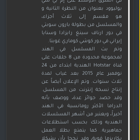
في الشرق الأوسط على إم بي سي
بوليوود بعنوان من النظرة الثانية و
هو مقسم إلى ثلاث أجزاء،
والمسلسل من بطولة بارون سوبتي
في دور ارناف سينغ رايزادا وسنايا
إيراني في دور كوشي كوماري غوبتا.
وتم بث المسلسل في الهند
لمجموعة محدودة من 8 حلقات على
قناة Hotstar الهندية ابتداء من 24
نوفمبر عام 2015 بعد غياب لمدة
ثلاث سنوات. وتم الإعلان أيضاً عن
إنتاج نسخة إنترنت من المسلسل.
وقد حصد جوائز عدة، ووصف بأنه
الدراما الأكثر رومانسية في الهند
أخيراً، ويعتبر من أشهر المسلسلات
الهنديه وذلك بحسب استطلاعات
جماهيرية. كما يتمتع بطلا العمل
بكاريزما قوية، وقد نجحا بأن يشكلا