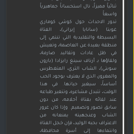
ثنائياً مميزاً، نال استحساناً جماهيرياً
واسعاً
تدور الاحداث حول كوشي كوماري
غوبتا (سانايا إيراني)، الفتاة
البسيطة والتقليدية التي تنتمي إلى
منطقة بعيدة عن العاصمة، وتعيش
في ظل عادات وتقاليد صارمة،
ولقاؤها بـ أرناف سينغ رايزادا (بارون
سوبتي)، الشاب الثري، المتغطرس
والمغرور، الذي لا يعترف بوجود الحب
أساساً، سيغير حياتها. في هذا
الوقت، تتبدل مشاعره، وتتغير طباعه
عند لقائه بفتاة أحلامه، من دون
سابق تصور وتصميم. وإذا كان غرور
الشاب وعنجهيته يمنعانه من
الاعتراف بحبه الوليد، فإن خجل الفتاة
وانتماءها إلى أسرة محافظة،