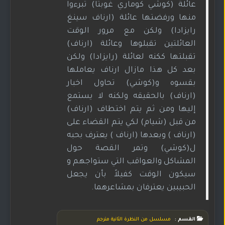
عائلة (كوشي كوماري غوبتا) تبرءوا
منها ورفضتها عائلة (ارناف سينغ
رايزادا) ولكن مع مرور الوقت
العائلتين تقبلوها وعائلة (ارناف)
تقبلتها ككنه لعائلة (رايزادا) ولكن
بعد كل هذا مازال ارناف يعاملها
بقسوه و(كوشي) تحاول اخبار
(ارناف) بالحقيقه ولكنه لا يستمع
إليها ومن ثم يتم اختطاف (ارناف)
من قبل (شيام) لكي يتم القضاء على
(ارناف ) وبعدها (ارناف ) يعترف بحبه
ل(كوشي) وتمر القصة حول
المشاكل والعواقب التي ستواجهم و
سيكون الوقت كفيلاً بأن يجعل
الحبيبين يعترفان بمشاعرهما.
القسم :
مسلسل من النظرة الثانية مترجم