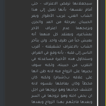
سيجعلانها ترفض الاعتراف – حتى
أمام نفسها- بأنها تميل إلى هذا
الشاب الغني، غريب الأطوار. ويمر
الحبيبان بمرحلة من المد والجزر،
ويزعجهما عدم اعتراف الآخر
بمشاعره، ويعتقد كل منهما أنه
يعيش حباً من طرف واحد. ولن يتأخر
الشاب بالاعتراف لشقيقته – أقرب
الناس إلى قلبه – بأنه وقع في الغرام،
وستحاول هذه الأخيرة مساعدته في
التقرب من حبيبته، ولكنه سوف
يجبرها على الزواج منه لانه ظن انها
على علاقه ب(شيام) ولكنه كان
مخطأ وكان يعاملها بقسوه لانه
اكتشف خيانتها وهو تزوجها من اجل
ان يحمي اخته وهو تزوجها في السر
وبعدها فاجئهم بهذا الزواج وبعدها