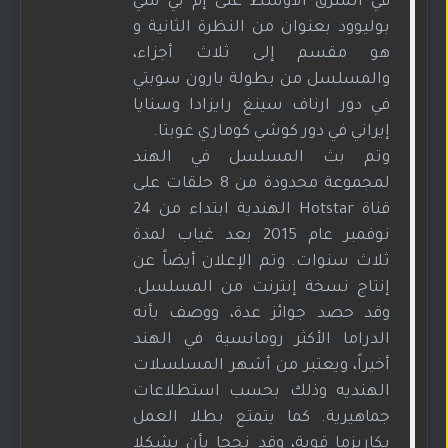
في الشرق الأوسط على إم بي سي
بوليوود بعنوان من النظرة الثانية و
هو مقسم إلى ثلاث أجزاء،
والمسلسل من بطولة بارون سوبتي
في دور ارناف سينغ رايزادا وسنايا
إيراني في دور كوشي كوماري غوبتا.
وتم بث المسلسل في الهند
لمجموعة محدودة من 8 حلقات على
قناة Hotstar الهندية ابتداء من 24
نوفمبر عام 2015 بعد غياب لمدة
ثلاث سنوات. وتم الإعلان أيضاً عن
إنتاج نسخة إنترنت من المسلسل.
وقد حصد جوائز عدة، ووصف بأنه
الدراما الأكثر رومانسية في الهند
أخيراً، ويعتبر من أشهر المسلسلات
الهنديه وذلك بحسب استطلاعات
جماهيرية. كما يتمتع بطلا العمل
بكاريزما قوية، وقد نجحا بأن يشكلا