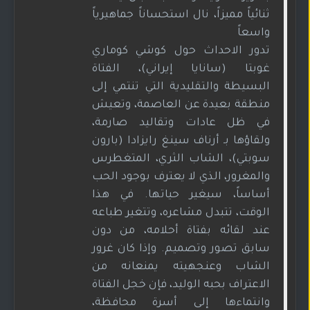
ثنائياً مميزاً، نال استحساناً جماهيرياً
واسعاً
تدور الاحداث حول كوشي كوماري
غوبتا (سانايا إيراني)، الفتاة
البسيطة والتقليدية التي تنتمي إلى
منطقة بعيدة عن العاصمة، وتعيش
في ظل عادات وتقاليد صارمة،
ولقاؤها بـ أرناف سينغ رايزادا (بارون
سوبتي)، الشاب الثري، المتغطرس
والمغرور، الذي لا يعترف بوجود الحب
أساساً، سيغير حياتها. في هذا
الوقت، تتبدل مشاعره، وتتغير طباعه
عند لقائه بفتاة أحلامه، من دون
سابق تصور وتصميم. وإذا كان غرور
الشاب وعنجهيته يمنعانه من
الاعتراف بحبه الوليد، فإن خجل الفتاة
وانتماءها إلى أسرة محافظة،