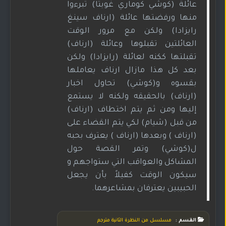
عائلة (كوشي كوماري غوبتا) تبرءوا
منها ورفضتها عائلة (ارناف سينغ
رايزادا) ولكن مع مرور الوقت
العائلتين تقبلوها وعائلة (ارناف)
تقبلتها ككنه لعائلة (رايزادا) ولكن
بعد كل هذا مازال ارناف يعاملها
بقسوه و(كوشي) تحاول اخبار
(ارناف) بالحقيقه ولكنه لا يستمع
إليها ومن ثم يتم اختطاف (ارناف)
من قبل (شيام) لكي يتم القضاء على
(ارناف ) وبعدها (ارناف ) يعترف بحبه
ل(كوشي) وتمر القصة حول
المشاكل والعواقب التي ستواجهم و
سيكون الوقت كفيلاً بأن يجعل
الحبيبين يعترفان بمشاعرهما.
القسم :
مسلسل من النظرة الثانية مترجم