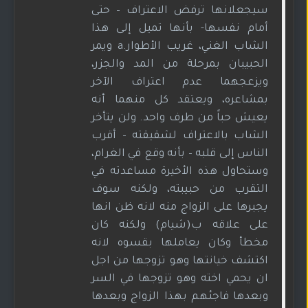
سيجعلانها ترفض الاعتراف – حتى
أمام نفسها- بأنها تميل إلى هذا
الشاب الغني، غريب الأطوار.a ويمر
الحبيبان بمرحلة من المد والجزر،
ويزعجهما عدم اعتراف الآخر
بمشاعره، ويعتقد كل منهما أنه
يعيش حباً من طرف واحد. ولن يتأخر
الشاب بالاعتراف لشقيقته – أقرب
الناس إلى قلبه – بأنه وقع في الغرام،
وستحاول هذه الأخيرة مساعدته في
التقرب من حبيبته، ولكنه سوف
يجبرها على الزواج منه لانه ظن انها
على علاقه ب(شيام) ولكنه كان
مخطأ وكان يعاملها بقسوه لانه
اكتشف خيانتها وهو تزوجها من اجل
ان يحمي اخته وهو تزوجها في السر
وبعدها فاجئهم بهذا الزواج وبعدها