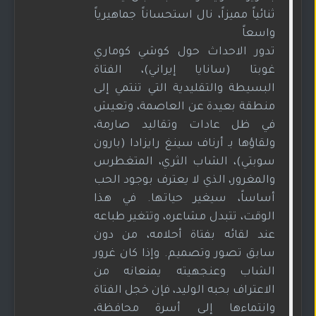
ثنائياً مميزاً، نال استحساناً جماهيرياً
واسعاً
تدور الاحداث حول كوشي كوماري
غوبتا (سانايا إيراني)، الفتاة
البسيطة والتقليدية التي تنتمي إلى
منطقة بعيدة عن العاصمة، وتعيش
في ظل عادات وتقاليد صارمة،
ولقاؤها بـ أرناف سينغ رايزادا (بارون
سوبتي)، الشاب الثري، المتغطرس
والمغرور، الذي لا يعترف بوجود الحب
أساساً، سيغير حياتها. في هذا
الوقت، تتبدل مشاعره، وتتغير طباعه
عند لقائه بفتاة أحلامه، من دون
سابق تصور وتصميم. وإذا كان غرور
الشاب وعنجهيته يمنعانه من
الاعتراف بحبه الوليد، فإن خجل الفتاة
وانتماءها إلى أسرة محافظة،