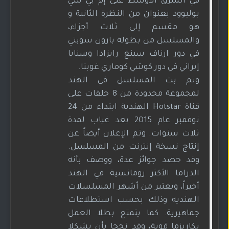
في الشرق الأوسط على إم بي سي
بوليوود بعنوان من النظرة الثانية و
هو مقسم إلى ثلاث أجزاء،
والمسلسل من بطولة بارون سوبتي
في دور ارناف سينغ رايزادا وسنايا
إيراني في دور كوشي كوماري غوبتا.
وتم بث المسلسل في الهند
لمجموعة محدودة من 8 حلقات على
قناة Hotstar الهندية ابتداء من 24
نوفمبر عام 2015 بعد غياب لمدة
ثلاث سنوات. وتم الإعلان أيضاً عن
إنتاج نسخة إنترنت من المسلسل.
وقد حصد جوائز عدة، ووصف بأنه
الدراما الأكثر رومانسية في الهند
أخيراً، ويعتبر من أشهر المسلسلات
الهنديه وذلك بحسب استطلاعات
جماهيرية. كما يتمتع بطلا العمل
بكاريزما قوية، وقد نجحا بأن يشكلا