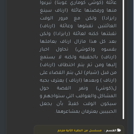
عائلة (كوشي كوماري غوبتا) تبرءوا
منها ورفضتها عائلة (ارناف سينغ
رايزادا) ولكن مع مرور الوقت
العائلتين تقبلوها وعائلة (ارناف)
تقبلتها ككنه لعائلة (رايزادا) ولكن
بعد كل هذا مازال ارناف يعاملها
بقسوه و(كوشي) تحاول اخبار
(ارناف) بالحقيقه ولكنه لا يستمع
إليها ومن ثم يتم اختطاف (ارناف)
من قبل (شيام) لكي يتم القضاء على
(ارناف ) وبعدها (ارناف ) يعترف بحبه
ل(كوشي) وتمر القصة حول
المشاكل والعواقب التي ستواجهم و
سيكون الوقت كفيلاً بأن يجعل
الحبيبين يعترفان بمشاعرهما.
القسم :
مسلسل من النظرة الثانية مترجم