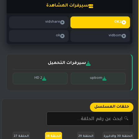
تركي
كورية
سيرفرات المشاهدة
مترجم
مسلسلات
vidshare
OK2
تركي
مدبلج
ok
vidbom
مسلسلات
أجنبية
سيرفرات التحميل
HD 2
upbom
حلقات المسلسل
الحلقة 30 والاخيرة
الحلقة 29
الحلقة 28
الحلقة 27