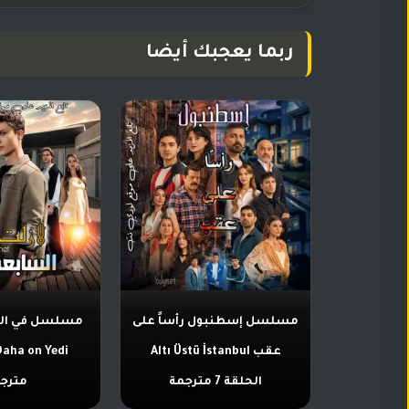
ربما يعجبك أيضا
مسلسل إسطنبول رأساً على
مسلسل في ال
عقب Altı Üstü İstanbul
الحلقة 7 مترجمة
مترج