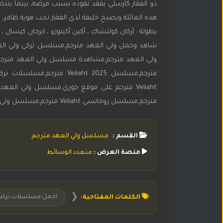
ذو الفقار كارسلي يفقد نفوذه بسبب مرضه، بينما ينتظر 
هذه العائلة ويصبح خليفة لذي الفقار تحت هوية ظافر، مما
بطولة : أركان كولتشاك ، أكين أكينوزو ، ايرجان كيسال ، 
شاهد وحمل ولي العهد مترجم,مسلسل تركي ولي ال
مترجم,مسلسل رومانسي Veliaht مترجم,مسلسل ولي العهد
القسم :
مسلسل ولي العهد مترجم
منصة العرض :
متعدد الوسائط
❮
الكلمات المفتاحية:
اجمل مسلسلات تركية