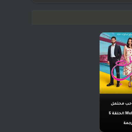
ب محتمل
Muhtemel Aşk الحلقة 6
جمة