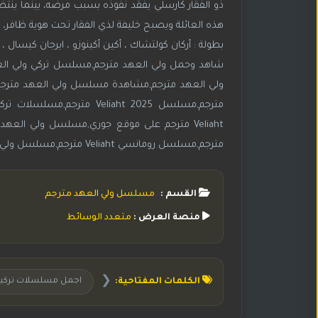
ذو الفقار كارسلي يفقد نفوذه بسبب مرضه، بينما ينتظر 
هذه العائلة ويصبح خليفة لذي الفقار تحت هوية ظافر، مما
بطولة : أركان كولتشاك ، أكين أكينوزو ، ايرجان كيسال ، 
شاهد وحمل ولي العهد مترجم,مسلسل تركي ولي ال
مترجم,مسلسل رومانسي Veliaht مترجم,مسلسل ولي العهد
القسم :
مسلسل ولي العهد مترجم
منصة العرض :
متعدد الوسائط
❮
الكلمات المفتاحية:
اجمل مسلسلات تركية